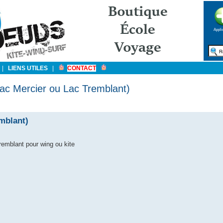
Appli
|
LIENS UTILES
|
CONTACT
Lac Mercier ou Lac Tremblant)
mblant)
Tremblant pour wing ou kite