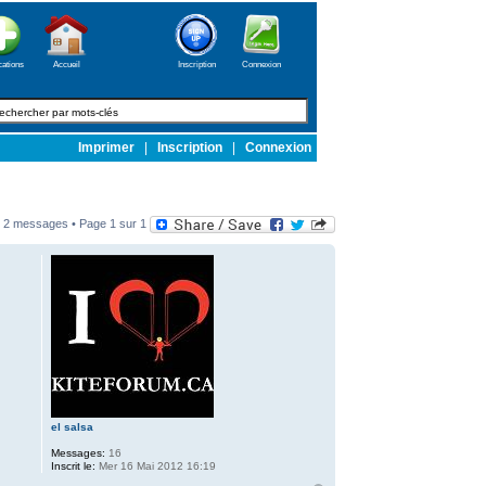
cations
Accueil
Inscription
Connexion
Imprimer
|
Inscription
|
Connexion
2 messages • Page
1
sur
1
el salsa
Messages:
16
Inscrit le:
Mer 16 Mai 2012 16:19