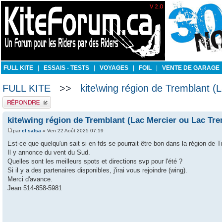
FULL KITE
|
ESSAIS - TESTS
|
VOYAGES
|
FOIL
|
VENTE DE GARAGE
FULL KITE
>>
kite\wing région de Tremblant (
Publier une réponse
kite\wing région de Tremblant (Lac Mercier ou Lac Tre
par
el salsa
» Ven 22 Août 2025 07:19
Est-ce que quelqu'un sait si en fds se pourrait être bon dans la région de 
Il y annonce du vent du Sud.
Quelles sont les meilleurs spots et directions svp pour l'été ?
Si il y a des partenaires disponibles, j'irai vous rejoindre (wing).
Merci d'avance.
Jean 514-858-5981