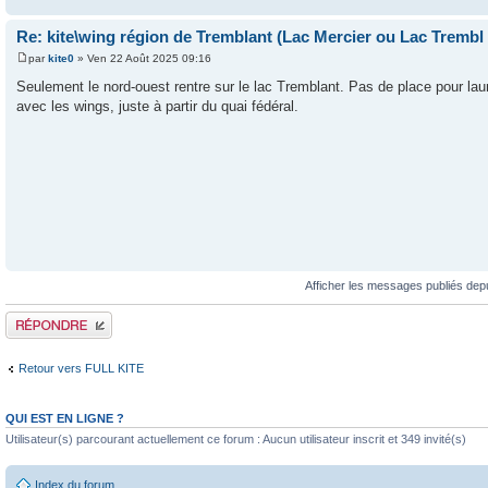
Re: kite\wing région de Tremblant (Lac Mercier ou Lac Trembl
par
kite0
» Ven 22 Août 2025 09:16
Seulement le nord-ouest rentre sur le lac Tremblant. Pas de place pour laun
avec les wings, juste à partir du quai fédéral.
Afficher les messages publiés dep
Publier une réponse
Retour vers FULL KITE
QUI EST EN LIGNE ?
Utilisateur(s) parcourant actuellement ce forum : Aucun utilisateur inscrit et 349 invité(s)
Index du forum