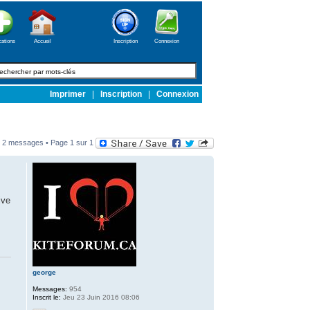
cations
Accueil
Inscription
Connexion
Imprimer
|
Inscription
|
Connexion
2 messages • Page
1
sur
1
ive
george
Messages:
954
Inscrit le:
Jeu 23 Juin 2016 08:06