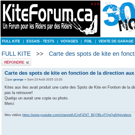
FULL KITE
|
ESSAIS - TESTS
|
VOYAGES
|
FOIL
|
VENTE DE GARAGE
FULL KITE
>>
Carte des spots de kite en foncti
Publier une réponse
Carte des spots de kite en fonction de la direction aux 
par
george
» Sam 23 Août 2025 13:20
Kites aux iles avait produit une carte des Spots de Kite en Fontion de la d
pas la retrouver!
Quelqu un aurait une copie ou photo.
Merci
Mes vidéos
https://www.youtube.com/channel/UCmFjZNT_BQ7l8LgTQpQa5Hg/videos