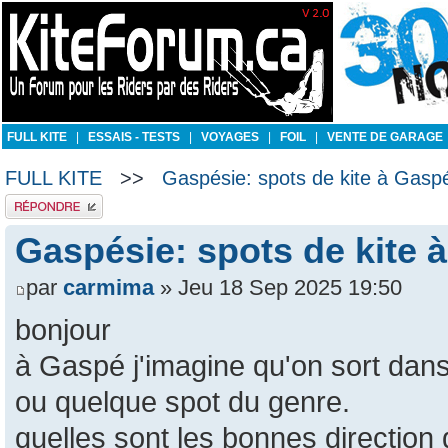
FULL KITE
|
ESSAIS - TESTS
|
VOYAGES
|
FOIL
|
VENTE DE GARAGE
FULL KITE
>>
Gaspésie: spots de kite à Gasp
Publier une réponse
Gaspésie: spots de kite 
par
carmima
» Jeu 18 Sep 2025 19:50
bonjour
à Gaspé j'imagine qu'on sort dan
ou quelque spot du genre.
quelles sont les bonnes direction 