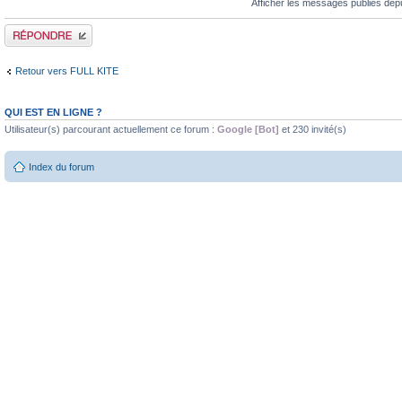
Afficher les messages publiés dep
Publier une réponse
Retour vers FULL KITE
QUI EST EN LIGNE ?
Utilisateur(s) parcourant actuellement ce forum :
Google [Bot]
et 230 invité(s)
Index du forum