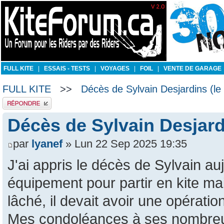
FULL KITE
|
ESSAIS - TESTS
|
VOYAGES
|
FOIL
|
VENTE DE GARAGE
FULL KITE
>>
Décès de Sylvain Desjardins (le
Publier une réponse
Décès de Sylvain Desjard
par
lyanef
» Lun 22 Sep 2025 19:35
J'ai appris le décès de Sylvain auj
équipement pour partir en kite mai
lâché, il devait avoir une opératio
Mes condoléances à ses nombreux