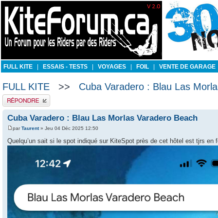
FULL KITE
|
ESSAIS - TESTS
|
VOYAGES
|
FOIL
|
VENTE DE GARAGE
FULL KITE
>>
Cuba Varadero : Blau Las Morl
Publier une réponse
Cuba Varadero : Blau Las Morlas Varadero Beach
par
Taurent
» Jeu 04 Déc 2025 12:50
Quelqu’un sait si le spot indiqué sur KiteSpot près de cet hôtel est tjrs en 