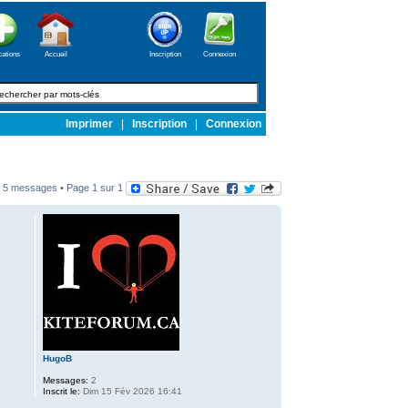
cations
Accueil
Inscription
Connexion
Imprimer
|
Inscription
|
Connexion
5 messages • Page
1
sur
1
HugoB
Messages:
2
Inscrit le:
Dim 15 Fév 2026 16:41