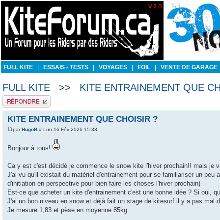
FULL KITE
|
ESSAIS - TESTS
|
VOYAGES
|
FOIL
|
VENTE DE GARAGE
FULL KITE
>>
KITE ENTRAINEMENT QUE CH
Publier une réponse
KITE ENTRAINEMENT QUE CHOISIR ?
par
HugoB
» Lun 16 Fév 2026 15:38
Bonjour à tous!
Ca y est c'est décidé je commence le snow kite l'hiver prochain!! mais je v
J'ai vu qu'il existait du matériel d'entrainement pour se familiariser un pe
d'initiation en perspective pour bien faire les choses l'hiver prochain)
Est-ce que acheter un kite d'entrainement c'est une bonne idée ? Si oui, q
J'ai un bon niveau en snow et déjà fait un stage de kitesurf il y a pas mal
Je mesure 1,83 et pèse en moyenne 85kg