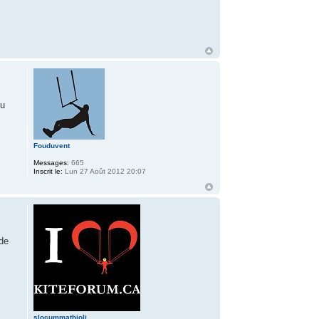
ou
Fouduvent
Messages:
665
Inscrit le:
Lun 27 Août 2012 20:07
 de
slocummathioli