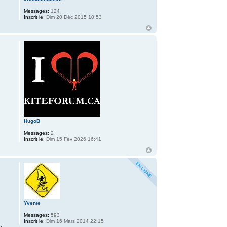
Messages:
124
Inscrit le:
Dim 20 Déc 2015 10:53
HugoB
Messages:
2
Inscrit le:
Dim 15 Fév 2026 16:41
Yvente
Messages:
593
Inscrit le:
Dim 16 Mars 2014 22:15