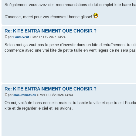
Si également vous avez des recommandations du kit complet kite barre harn
D'avance, merci pour vos réponses! bonne glisse!
Re: KITE ENTRAINEMENT QUE CHOISIR ?
par
Fouduvent
» Mar 17 Fév 2026 13:24
Selon moi ça vaut pas la peine d'investir dans un kite d’entraînement tu uti
commence avec une vrai kite de petite taille en vent légers ce ne sera pas pe
Re: KITE ENTRAINEMENT QUE CHOISIR ?
par
slocummathioli
» Mer 18 Fév 2026 14:53
Oh oui, voilà de bons conseils mais si tu habite la ville et que tu est Foud
kite et de regarder le ciel et les avions.