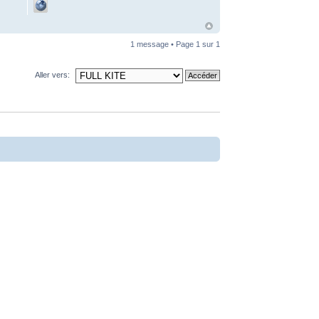
1 message • Page
1
sur
1
Aller vers: