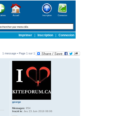
cations
Accueil
Inscription
Connexion
Imprimer
|
Inscription
|
Connexion
1 message • Page
1
sur
1
george
Messages:
954
Inscrit le:
Jeu 23 Juin 2016 08:06