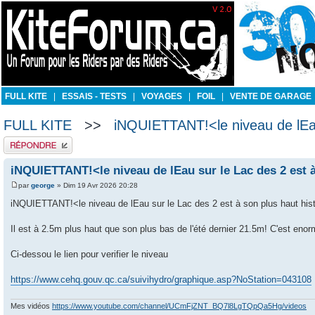
FULL KITE
|
ESSAIS - TESTS
|
VOYAGES
|
FOIL
|
VENTE DE GARAGE
FULL KITE
>>
iNQUIETTANT!<le niveau de lEau
Publier une réponse
iNQUIETTANT!<le niveau de lEau sur le Lac des 2 est à
par
george
» Dim 19 Avr 2026 20:28
iNQUIETTANT!<le niveau de lEau sur le Lac des 2 est à son plus haut hist
Il est à 2.5m plus haut que son plus bas de l'été dernier 21.5m! C'est enor
Ci-dessou le lien pour verifier le niveau
https://www.cehq.gouv.qc.ca/suivihydro/graphique.asp?NoStation=043108
Mes vidéos
https://www.youtube.com/channel/UCmFjZNT_BQ7l8LgTQpQa5Hg/videos