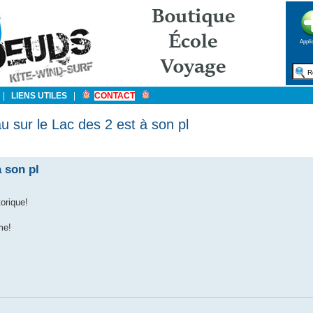
Appli
|
LIENS UTILES
|
CONTACT
 sur le Lac des 2 est à son pl
 son pl
orique!
me!