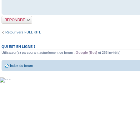
Publier une réponse
Retour vers FULL KITE
QUI EST EN LIGNE ?
Utilisateur(s) parcourant actuellement ce forum :
Google [Bot]
et 253 invité(s)
Index du forum