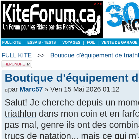
FULL KITE
|
ESSAIS - TESTS
|
VOYAGES
|
FOIL
|
VENTE DE GARAGE
FULL KITE
>>
Boutique d'équipement de triathl
Publier une réponse
Boutique d'équipement de
par
Marc57
» Ven 15 Mai 2026 01:12
Salut! Je cherche depuis un mo
triathlon
dans mon coin et en farfoui
pas mal, genre ils ont des combina
trucs de natation... mais ce qui m'