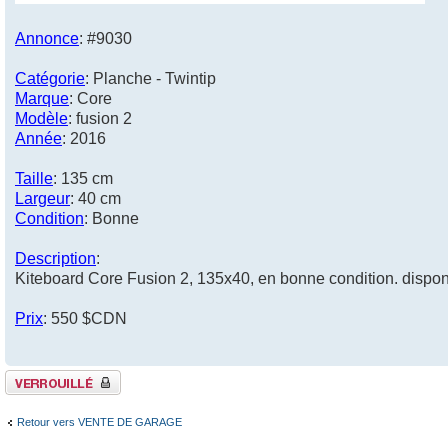
Annonce
: #9030
Catégorie
: Planche - Twintip
Marque
: Core
Modèle
: fusion 2
Année
: 2016
Taille
: 135 cm
Largeur
: 40 cm
Condition
: Bonne
Description
:
Kiteboard Core Fusion 2, 135x40, en bonne condition. dispon
Prix
: 550 $CDN
Sujet verrouillé
Retour vers VENTE DE GARAGE