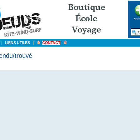
Appli
|
LIENS UTILES
|
CONTACT
endu/trouvé