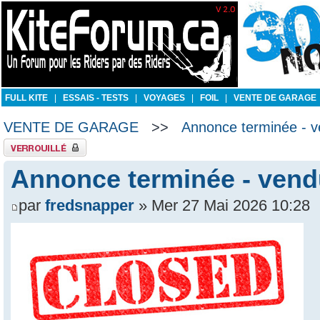
FULL KITE
|
ESSAIS - TESTS
|
VOYAGES
|
FOIL
|
VENTE DE GARAGE
VENTE DE GARAGE
>>
Annonce terminée - v
Sujet verrouillé
Annonce terminée - vend
par
fredsnapper
» Mer 27 Mai 2026 10:28