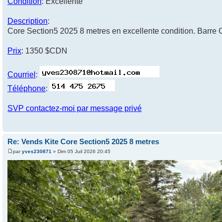
Condition
: Excellente
Description
:
Core Section5 2025 8 metres en excellente condition. Barre 
Prix
: 1350 $CDN
Courriel
:
Téléphone
:
SVP contactez-moi par message privé
Re: Vends Kite Core Section5 2025 8 metres
par
yves230871
» Dim 05 Juil 2026 20:45