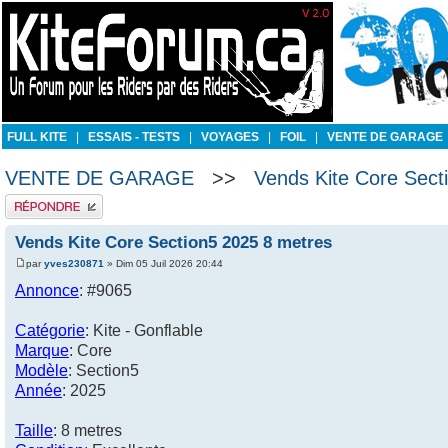
FULL KITE
|
ESSAIS - TESTS
|
VOYAGES
|
FOIL
|
VENTE DE GARAGE
VENTE DE GARAGE
>>
Vends Kite Core Sect
Publier une réponse
Vends Kite Core Section5 2025 8 metres
par
yves230871
» Dim 05 Juil 2026 20:44
Annonce
: #9065
Catégorie
: Kite - Gonflable
Marque
: Core
Modèle
: Section5
Année
: 2025
Taille
: 8 metres