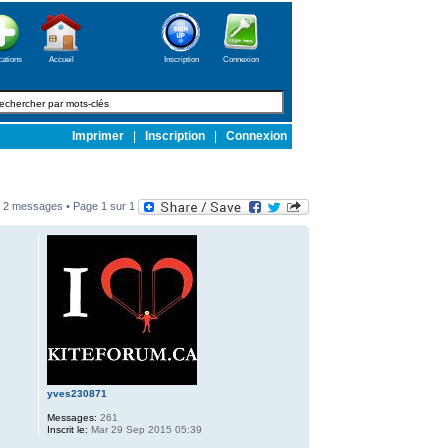
cations
Accueil
Inscription
Connexion
Imprimer
|
Inscription
|
Connexion
2 messages • Page
1
sur
1
yves230871
Messages:
261
Inscrit le:
Mar 29 Sep 2015 05:39