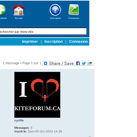
cations
Accueil
Inscription
Connexion
Imprimer
|
Inscription
|
Connexion
1 message • Page
1
sur
1
cyrille
Messages:
3
Inscrit le:
Sam 05 Oct 2024 14:39