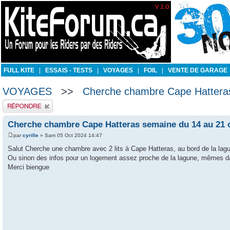
FULL KITE
|
ESSAIS - TESTS
|
VOYAGES
|
FOIL
|
VENTE DE GARAGE
VOYAGES
>>
Cherche chambre Cape Hatteras
Publier une réponse
Cherche chambre Cape Hatteras semaine du 14 au 21 
par
cyrille
» Sam 05 Oct 2024 14:47
Salut Cherche une chambre avec 2 lits à Cape Hatteras, au bord de la lag
Ou sinon des infos pour un logement assez proche de la lagune, mêmes d
Merci biengue