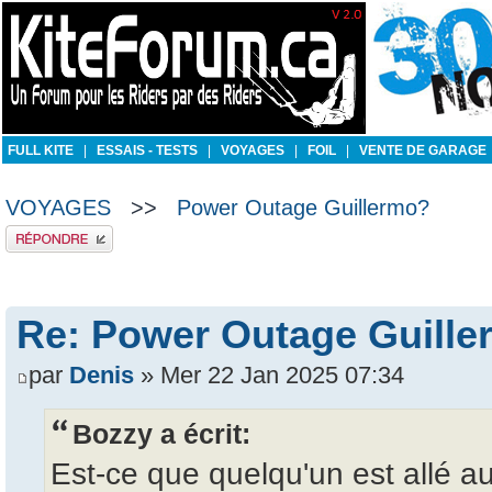
[phpBB Debug] PHP Notice
: in file
/includes/bbcode.php
on line
231
:
Undefined offset: 1
FULL KITE
|
ESSAIS - TESTS
|
VOYAGES
|
FOIL
|
VENTE DE GARAGE
VOYAGES
>>
Power Outage Guillermo?
Publier une réponse
Re: Power Outage Guill
par
Denis
» Mer 22 Jan 2025 07:34
Bozzy a écrit:
Est-ce que quelqu'un est allé 