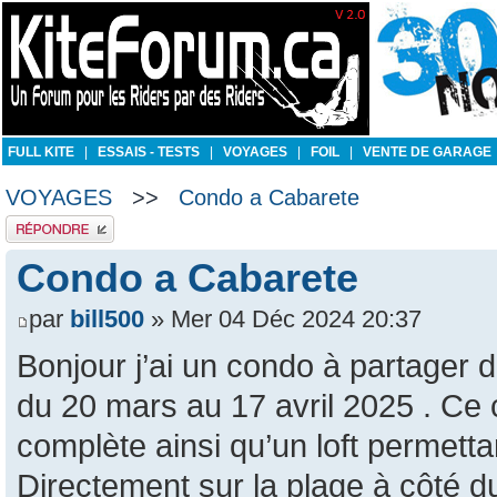
FULL KITE
|
ESSAIS - TESTS
|
VOYAGES
|
FOIL
|
VENTE DE GARAGE
VOYAGES
>>
Condo a Cabarete
Publier une réponse
Condo a Cabarete
par
bill500
» Mer 04 Déc 2024 20:37
Bonjour j’ai un condo à partager 
du 20 mars au 17 avril 2025 . C
complète ainsi qu’un loft permett
Directement sur la plage à côté du