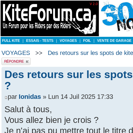
FULL KITE
|
ESSAIS - TESTS
|
VOYAGES
|
FOIL
|
VENTE DE GARAGE
VOYAGES
>>
Des retours sur les spots de ki
Publier une réponse
Des retours sur les spots
?
par
Ionidas
» Lun 14 Juil 2025 17:33
Salut à tous,
Vous allez bien je crois ?
Je n'ai pas pu mettre tout le titre