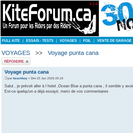
FULL KITE
|
ESSAIS - TESTS
|
VOYAGES
|
FOIL
|
VENTE DE GARAGE
VOYAGES
>>
Voyage punta cana
Publier une réponse
Voyage punta cana
par
beachboy
» Dim 25 Jan 2026 20:19
Salut , je prévoit aller à l hotel ,Ocean Blue a punta cana , il semble y avoi
Est-ce quelqu'un a déjà essayé, merci de vos commentaires