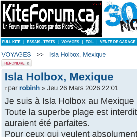
FULL KITE
|
ESSAIS - TESTS
|
VOYAGES
|
FOIL
|
VENTE DE GARAGE
VOYAGES
>>
Isla Holbox, Mexique
Publier une réponse
Isla Holbox, Mexique
par
robinh
» Jeu 26 Mars 2026 22:01
Je suis à Isla Holbox au Mexique
Toute la superbe plage est interdit
auraient été parfaites.
Pour ceux qui veulent absolument k