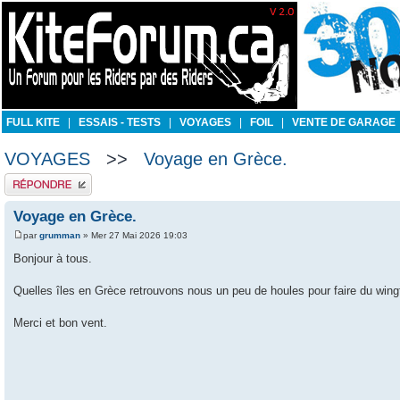
FULL KITE
|
ESSAIS - TESTS
|
VOYAGES
|
FOIL
|
VENTE DE GARAGE
VOYAGES
>>
Voyage en Grèce.
Publier une réponse
Voyage en Grèce.
par
grumman
» Mer 27 Mai 2026 19:03
Bonjour à tous.
Quelles îles en Grèce retrouvons nous un peu de houles pour faire du wingf
Merci et bon vent.