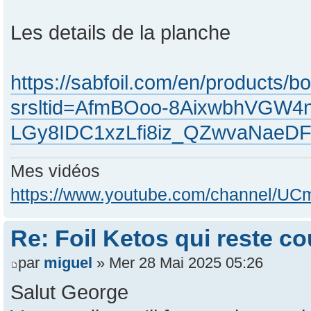
Les details de la planche
https://sabfoil.com/en/products/bo
srsltid=AfmBOoo-8AixwbhVGW4
LGy8IDC1xzLfi8iz_QZwvaNaeD
Mes vidéos
https://www.youtube.com/channel/
Re: Foil Ketos qui reste c
par
miguel
» Mer 28 Mai 2025 05:26
Salut George