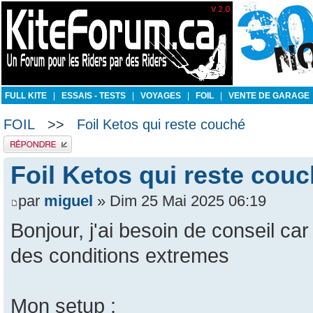
FULL KITE
|
ESSAIS - TESTS
|
VOYAGES
|
FOIL
|
VENTE DE GARAGE
FOIL
>>
Foil Ketos qui reste couché
Publier une réponse
Foil Ketos qui reste cou
par
miguel
» Dim 25 Mai 2025 06:19
Bonjour, j'ai besoin de conseil car
des conditions extremes
Mon setup :