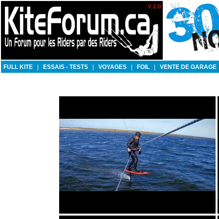
FULL KITE
|
ESSAIS - TESTS
|
VOYAGES
|
FOIL
|
VENTE DE GARAGE