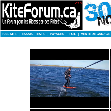
FULL KITE
|
ESSAIS - TESTS
|
VOYAGES
|
FOIL
|
VENTE DE GARAGE